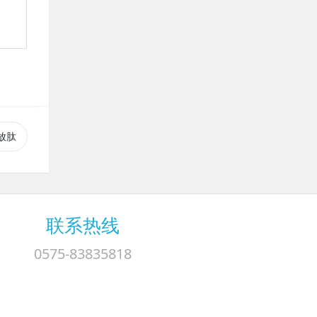
释放肽
联系热线
0575-83835818