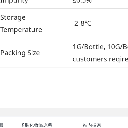
Storage
2-8℃
Temperature
1G/Bottle, 10G/Bo
Packing Size
customers reqir
服
多肽化妆品原料
站内搜索