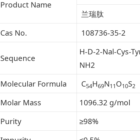
Product Name
兰瑞肽
Cas No.
108736-35-2
H-D-2-Nal-Cys-Tyr
Sequence
NH2
Molecular Formula
C
H
N
O
S
54
69
11
10
2
Molar Mass
1096.32 g/mol
Purity
≥98%
Impurity
≤0.5%