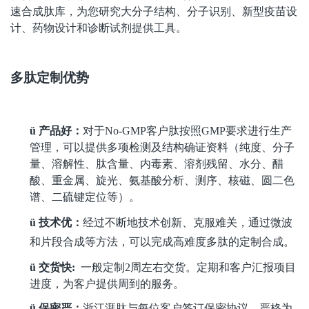
速合成肽库，为您研究大分子结构、分子识别、新型疫苗设
计、药物设计和诊断试剂提供工具。
多肽定制优势
ü
产品
好
：
对于
No-GMP
客户肽按照
GMP要求进行生产
管理，可以提供多项检测及结构确证资料（纯度、分子
量、溶解性、肽含量、内毒素、溶剂残留、水分、醋
酸、重金属、旋光、氨基酸分析、测序、核磁、圆二色
谱、二硫键定位等）。
ü
技术
优
：
经过不断地技术创新、克服难关，通过微波
和片段合成等方法，
可以完成高难度多肽的定制合成。
ü
交货快
:
一般定制
2周左右交货。定期和客户汇报项目
进度，为客户提供周到的服务。
ü
保密
严
：
浙江湃肽与每位
客户签订保密协议，严格为