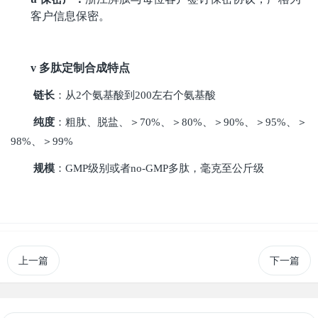
客户信息保密。
v
多肽定制合成特点
链长
：从
2个氨基酸到200左右个氨基酸
纯度
：粗肽、脱盐、＞
70%、＞80%、＞90%、＞95%、＞
98%、＞99%
规模
：
GMP级别或者no-GMP多肽，
毫克至公斤级
上一篇
下一篇