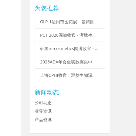
为您推荐
GLP-1适用范围拓展、基药目录政策落地，多肽产业迎来多重结构性变化
PCT 2026圆满收官 - 湃肽生物：聚焦创新，解锁多肽抗衰新赛道
韩国in-cosmetics圆满收官 - 湃肽生物：肽创未来，科技赋能亚洲美妆新势能
2026ADA年会重磅数据集中释放：GLP-1 拓展减重、OSA、脂肪肝等多元适应症
上海CPHI收官｜湃肽生物深耕多肽领域，赋能全球医药产业！
新闻动态
公司动态
业界资讯
产品资讯