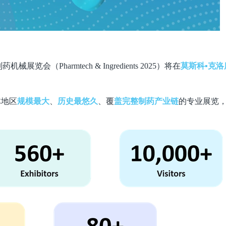
览会（Pharmtech & Ingredients 2025）将在
莫斯科
▪
克洛
联体地区
规模最大
、
历史最悠久
、覆
盖完整制药产业链
的专业展览