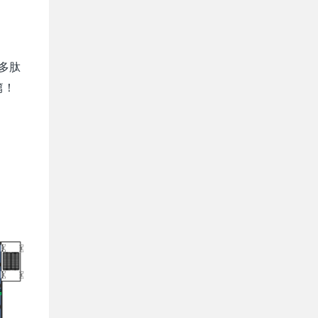
多肽
篇！