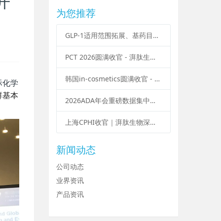
开
为您推荐
GLP-1适用范围拓展、基药目录政策落地，多肽产业迎来多重结构性变化
PCT 2026圆满收官 - 湃肽生物：聚焦创新，解锁多肽抗衰新赛道
韩国in-cosmetics圆满收官 - 湃肽生物：肽创未来，科技赋能亚洲美妆新势能
际化学
群基本
2026ADA年会重磅数据集中释放：GLP-1 拓展减重、OSA、脂肪肝等多元适应症
上海CPHI收官｜湃肽生物深耕多肽领域，赋能全球医药产业！
新闻动态
公司动态
业界资讯
产品资讯