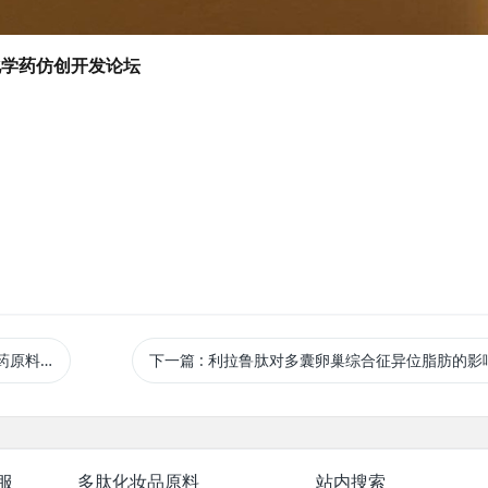
化学药仿创开发论坛
dwide)
下一篇
: 利拉鲁肽对多囊卵巢综合征异位脂肪的影
服
多肽化妆品原料
站内搜索