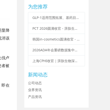
为您推荐
GLP-1适用范围拓展、基药目录政策落地，多肽产业迎来多重结构性变化
PCT 2026圆满收官 - 湃肽生物：聚焦创新，解锁多肽抗衰新赛道
明显降
抵消该
韩国in-cosmetics圆满收官 - 湃肽生物：肽创未来，科技赋能亚洲美妆新势能
2026ADA年会重磅数据集中释放：GLP-1 拓展减重、OSA、脂肪肝等多元适应症
比伐卢
上海CPHI收官｜湃肽生物深耕多肽领域，赋能全球医药产业！
的患者被
新闻动态
公司动态
，即在
业界资讯
产品资讯