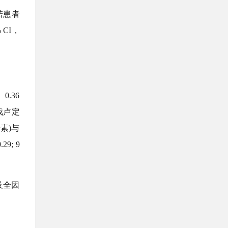
是，若患者
 CI，
.36
比伐卢定
素)与
9; 9
及全因