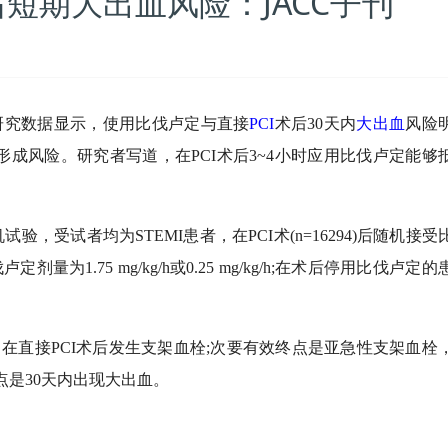
后短期大出血风险：JACC子刊
terv》的研究数据显示，使用比伐卢定与直接
PCI
术后30天内
大出血
风险
成风险。研究者写道，在PCI术后3~4小时应用比伐卢定能够
，受试者均为STEMI患者，在PCI术(n=16294)后随机接受
为1.75 mg/kg/h或0.25 mg/kg/h;在术后停用比伐卢定
直接PCI术后发生支架血栓;次要有效终点是亚急性支架血栓
点是30天内出现大出血。