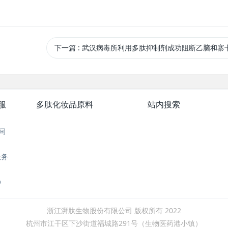
下一篇
: 武汉病毒所利用多肽抑制剂成功阻断乙脑和寨卡病毒感
服
多肽化妆品原料
站内搜索
间
服务
O
浙江湃肽生物股份有限公司 版权所有 2022
杭州市江干区下沙街道福城路291号（生物医药港小镇）